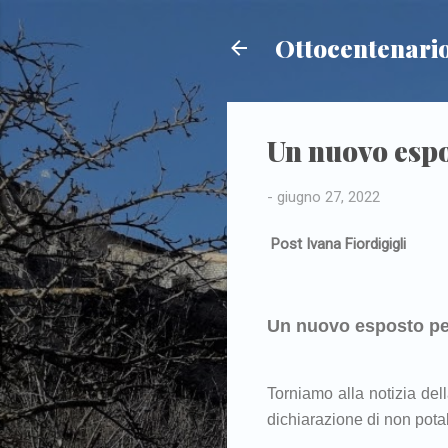
Ottocentenario
Un nuovo espo
-
giugno 27, 2022
Post Ivana Fiordigigli
Un nuovo esposto per
Torniamo alla notizia del
dichiarazione di non potabi