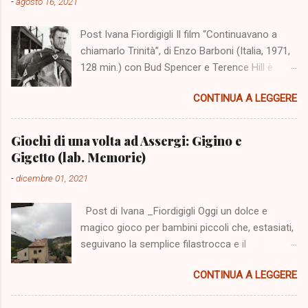
-
agosto 16, 2021
Post Ivana Fiordigigli Il film “Continuavano a
chiamarlo Trinità”, di Enzo Barboni (Italia, 1971,
128 min.) con Bud Spencer e Terence Hill è
stato girato nello scenario dell'altopiano di
CONTINUA A LEGGERE
Campo Imperatore cinquanta anni fa. Il 5
agosto 2021 a Fonte Vetica un numeroso
pubblico è stato presente alla sua proiezione e
Giochi di una volta ad Assergi: Gigino e
all'incontro con Terence Hill. L'evento ci
Gigetto (lab. Memorie)
richiama alla mente una serie di film realizzati
-
dicembre 01, 2021
nello scenario dei monti abruzzesi, ma aiuta la
nostra memoria soprattutto una ricerca
Post di Ivana _Fiordigigli Oggi un dolce e
realizzata da Marzia di "Civico zero" e
magico gioco per bambini piccoli che, estasiati,
pubblicata su internet, che vogliamo riproporre
seguivano la semplice filastrocca e il
perché è accurata e ci offre un'ampia
movimento delle mani e delle dita, senza
informazione in merito. Marzia viene presentata
CONTINUA A LEGGERE
riuscire a capire dove andassero a finire i due
come "nella vita psicologa impegnata nel
personaggi e da dove ritornassero. Non so se i
sociale", ma anche come "una grandissima