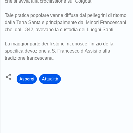
che si avvia alla crocifissione sul Golgota.
Tale pratica popolare venne diffusa dai pellegrini di ritorno
dalla Terra Santa e principalmente dai Minori Francescani
che, dal 1342, avevano la custodia dei Luoghi Santi.
La maggior parte degli storici riconosce l'inizio della
specifica devozione a S. Francesco d’Assisi o alla
tradizione francescana.
Assergi
Attualità
C
o
m
m
e