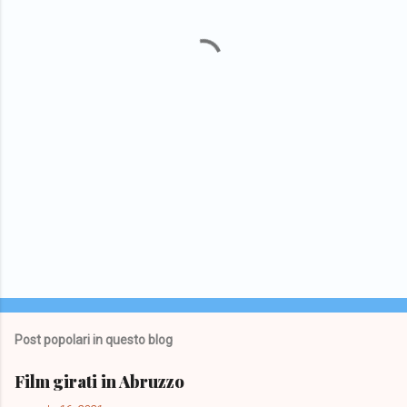
n
t
i
Post popolari in questo blog
Film girati in Abruzzo