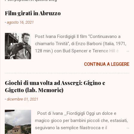
Film girati in Abruzzo
-
agosto 16, 2021
Post Ivana Fiordigigli Il film “Continuavano a
chiamarlo Trinità”, di Enzo Barboni (Italia, 1971,
128 min.) con Bud Spencer e Terence Hill è
stato girato nello scenario dell'altopiano di
CONTINUA A LEGGERE
Campo Imperatore cinquanta anni fa. Il 5
agosto 2021 a Fonte Vetica un numeroso
pubblico è stato presente alla sua proiezione e
Giochi di una volta ad Assergi: Gigino e
all'incontro con Terence Hill. L'evento ci
Gigetto (lab. Memorie)
richiama alla mente una serie di film realizzati
-
dicembre 01, 2021
nello scenario dei monti abruzzesi, ma aiuta la
nostra memoria soprattutto una ricerca
Post di Ivana _Fiordigigli Oggi un dolce e
realizzata da Marzia di "Civico zero" e
magico gioco per bambini piccoli che, estasiati,
pubblicata su internet, che vogliamo riproporre
seguivano la semplice filastrocca e il
perché è accurata e ci offre un'ampia