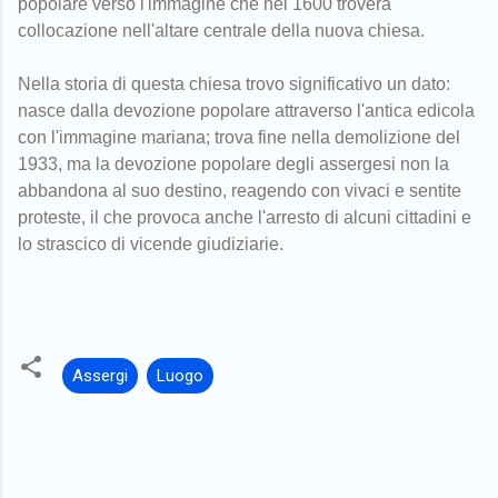
popolare verso l'immagine che nel 1600 troverà
collocazione nell'altare centrale della nuova chiesa.
Nella storia di questa chiesa trovo significativo un dato:
nasce dalla devozione popolare attraverso l'antica edicola
con l'immagine mariana; trova fine nella demolizione del
1933, ma la devozione popolare degli assergesi non la
abbandona al suo destino, reagendo con vivaci e sentite
proteste, il che provoca anche l'arresto di alcuni cittadini e
lo strascico di vicende giudiziarie.
Assergi
Luogo
C
o
m