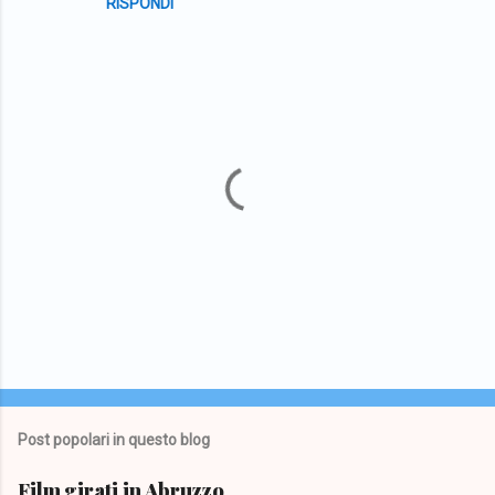
RISPONDI
t
i
P
o
s
t
Post popolari in questo blog
a
u
Film girati in Abruzzo