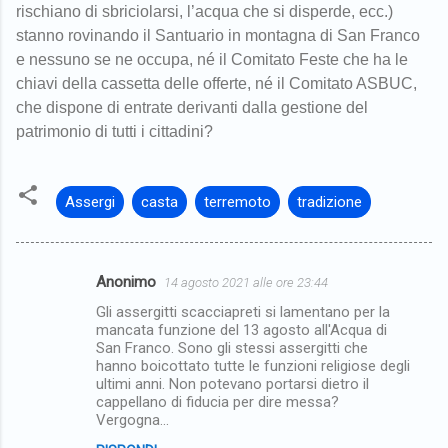
rischiano di sbriciolarsi, l’acqua che si disperde, ecc.)
stanno rovinando il Santuario in montagna di San Franco
e nessuno se ne occupa, né il
Comitato Feste che ha le
chiavi della cassetta delle offerte, né il Comitato ASBUC,
che dispone di entrate derivanti dalla gestione del
patrimonio di tutti i cittadini?
Assergi
casta
terremoto
tradizione
Anonimo
14 agosto 2021 alle ore 23:44
C
Gli assergitti scacciapreti si lamentano per la
o
mancata funzione del 13 agosto all'Acqua di
m
San Franco. Sono gli stessi assergitti che
hanno boicottato tutte le funzioni religiose degli
m
ultimi anni. Non potevano portarsi dietro il
cappellano di fiducia per dire messa?
e
Vergogna...
n