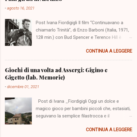
n
c
-
agosto 16, 2021
o
m
Post Ivana Fiordigigli Il film “Continuavano a
m
e
chiamarlo Trinità”, di Enzo Barboni (Italia, 1971,
n
128 min.) con Bud Spencer e Terence Hill è
t
stato girato nello scenario dell'altopiano di
o
CONTINUA A LEGGERE
Campo Imperatore cinquanta anni fa. Il 5
agosto 2021 a Fonte Vetica un numeroso
pubblico è stato presente alla sua proiezione e
Giochi di una volta ad Assergi: Gigino e
all'incontro con Terence Hill. L'evento ci
Gigetto (lab. Memorie)
richiama alla mente una serie di film realizzati
-
dicembre 01, 2021
nello scenario dei monti abruzzesi, ma aiuta la
nostra memoria soprattutto una ricerca
Post di Ivana _Fiordigigli Oggi un dolce e
realizzata da Marzia di "Civico zero" e
magico gioco per bambini piccoli che, estasiati,
pubblicata su internet, che vogliamo riproporre
seguivano la semplice filastrocca e il
perché è accurata e ci offre un'ampia
movimento delle mani e delle dita, senza
informazione in merito. Marzia viene presentata
CONTINUA A LEGGERE
riuscire a capire dove andassero a finire i due
come "nella vita psicologa impegnata nel