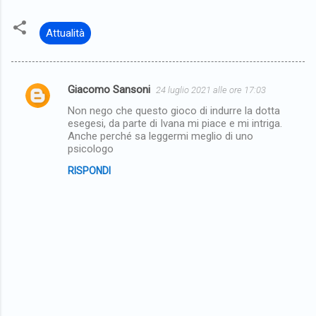
Attualità
Giacomo Sansoni
24 luglio 2021 alle ore 17:03
C
Non nego che questo gioco di indurre la dotta
o
esegesi, da parte di Ivana mi piace e mi intriga.
m
Anche perché sa leggermi meglio di uno
psicologo
m
RISPONDI
e
n
t
i