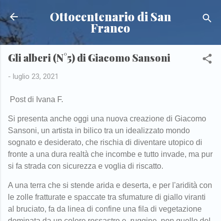
Passa ai contenuti principali
Ottocentenario di San
Franco
Gli alberi (N°5) di Giacomo Sansoni
-
luglio 23, 2021
Post di Ivana F.
Si presenta anche oggi
una nuova creazione di Giacomo
Sansoni, un artista in bilico tra un idealizzato mondo
sognato e desiderato, che rischia di diventare utopico di
fronte a una dura realtà che incombe e tutto invade, ma pur
si fa strada con sicurezza e voglia di riscatto.
A una terra che si stende arida e deserta, e per l'aridità con
le zolle fratturate e spaccate tra sfumature di giallo viranti
al bruciato, fa da linea di confine una fila di vegetazione
dominata da un colore rossastro e ruggine, non quello del