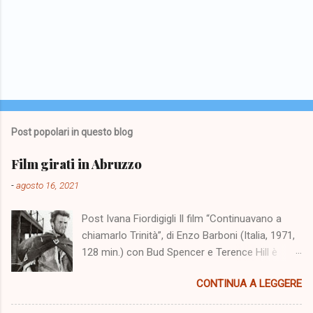
P
o
s
t
Post popolari in questo blog
a
u
Film girati in Abruzzo
n
c
-
agosto 16, 2021
o
m
Post Ivana Fiordigigli Il film “Continuavano a
m
e
chiamarlo Trinità”, di Enzo Barboni (Italia, 1971,
n
128 min.) con Bud Spencer e Terence Hill è
t
stato girato nello scenario dell'altopiano di
o
CONTINUA A LEGGERE
Campo Imperatore cinquanta anni fa. Il 5
agosto 2021 a Fonte Vetica un numeroso