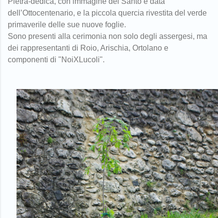
Pietra-dedica, con immagine del Santo e data
dell’Ottocentenario, e la piccola quercia rivestita del verde
primaverile delle sue nuove foglie.
Sono presenti alla cerimonia non solo degli assergesi, ma
dei rappresentanti di Roio, Arischia, Ortolano e
componenti di "NoiXLucoli".