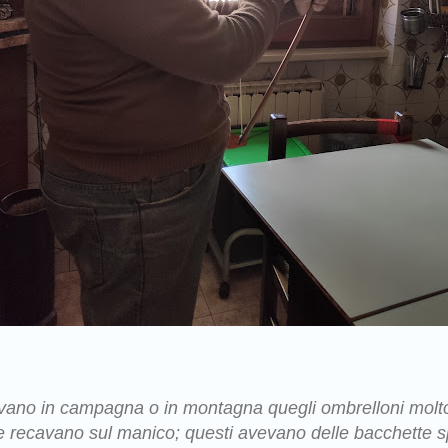
avano in campagna o in montagna quegli ombrelloni molto
e recavano sul manico; questi avevano delle bacchette 