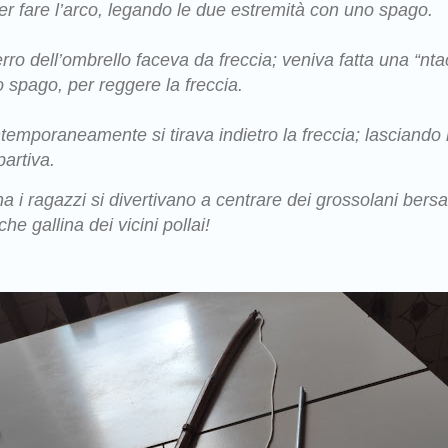
er fare l’arco, legando le due estremità con uno spago.
erro dell’ombrello faceva da freccia; veniva fatta una “ntac
lo spago, per reggere la freccia.
ntemporaneamente si tirava indietro la freccia; lasciando
partiva.
i ragazzi si divertivano a centrare dei grossolani bersag
e gallina dei vicini pollai!