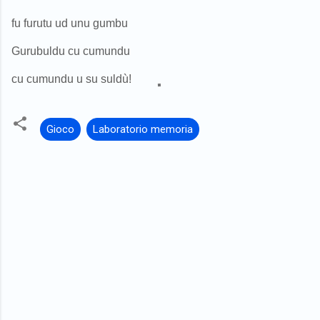
fu furutu ud unu gumbu
Gurubuldu cu cumundu
cu cumundu u su suldù!
Gioco
Laboratorio memoria
C
o
m
m
e
n
t
i