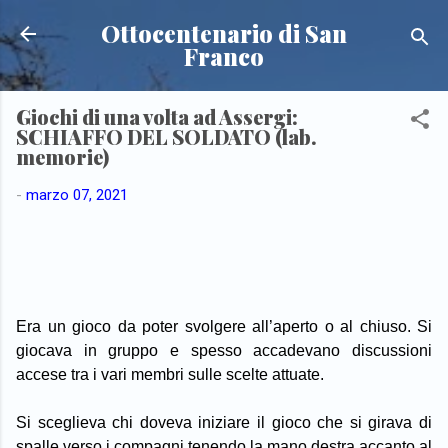
Passa ai contenuti principali
Ottocentenario di San
Franco
Giochi di una volta ad Assergi:
SCHIAFFO DEL SOLDATO (lab.
memorie)
-
marzo 07, 2021
Era un
gioco da poter svolgere all’aperto o al chiuso. Si
giocava in gruppo e sp
esso accadevano discussioni
accese tra i vari membri sulle scelte attuate.
Si sceglieva chi doveva iniziare il gioco che si girava di
spalle verso i compagni tenendo la mano destra accanto al