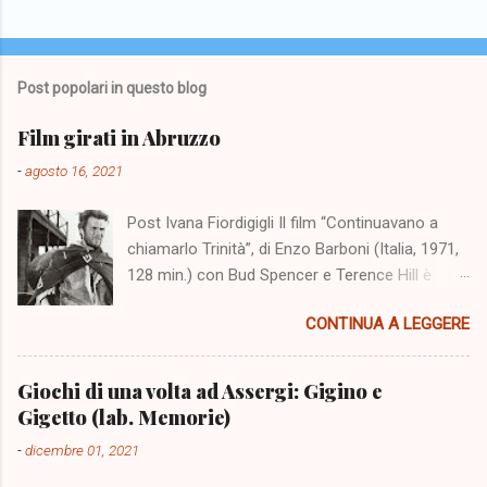
Post popolari in questo blog
Film girati in Abruzzo
-
agosto 16, 2021
Post Ivana Fiordigigli Il film “Continuavano a
chiamarlo Trinità”, di Enzo Barboni (Italia, 1971,
128 min.) con Bud Spencer e Terence Hill è
stato girato nello scenario dell'altopiano di
CONTINUA A LEGGERE
Campo Imperatore cinquanta anni fa. Il 5
agosto 2021 a Fonte Vetica un numeroso
pubblico è stato presente alla sua proiezione e
Giochi di una volta ad Assergi: Gigino e
all'incontro con Terence Hill. L'evento ci
Gigetto (lab. Memorie)
richiama alla mente una serie di film realizzati
-
dicembre 01, 2021
nello scenario dei monti abruzzesi, ma aiuta la
nostra memoria soprattutto una ricerca