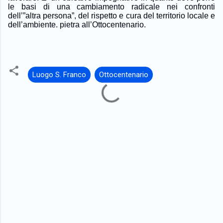
le basi di una cambiamento radicale nei confronti
dell’”altra persona”, del rispetto e cura del territorio locale e
dell’ambiente.
pietra all’Ottocentenario.
Luogo S. Franco
Ottocentenario
C
o
m
m
e
n
t
i