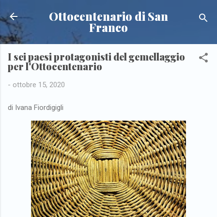
Passa ai contenuti principali
Ottocentenario di San
Franco
I sei paesi protagonisti del gemellaggio
per l'Ottocentenario
-
ottobre 15, 2020
di Ivana Fiordigigli