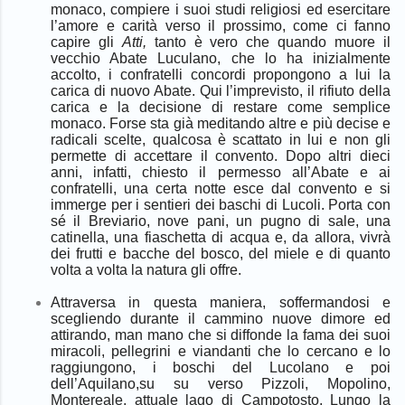
monaco, compiere i suoi studi religiosi ed esercitare
l’amore e carità verso il prossimo, come ci fanno
capire gli
Atti,
tanto è vero che quando muore
il
vecchio Abate Luculano, che lo ha inizialmente
accolto, i confratelli concordi propongono a lui la
carica di nuovo Abate. Qui l’imprevisto, il rifiuto della
carica e la decisione di restare come semplice
monaco. Forse sta già meditando altre e più decise e
radicali scelte, qualcosa è scattato in lui e non gli
permette di accettare il convento. Dopo
altri
dieci
anni, infatti, chiesto il permesso all’Abate e ai
confratelli, una certa notte esce dal convento e si
immerge per i sentieri dei baschi di Lucoli. Porta con
sé il Breviario, nove pani, un pugno di sale, una
catinella, una fiaschetta di acqua e, da allora, vivrà
dei frutti e bacche del bosco, del miele e di quanto
volta a volta la natura gli offre.
Attraversa in questa maniera, soffermandosi e
scegliendo durante il cammino nuove dimore ed
attirando, man mano che si diffonde la fama dei suoi
miracoli, pellegrini e viandanti che lo cercano e lo
raggiungono, i boschi del Lucolano e poi
dell’Aquilano,su su verso Pizzoli, Mopolino,
Montereale, attuale lago di Campotosto.
Lungo la