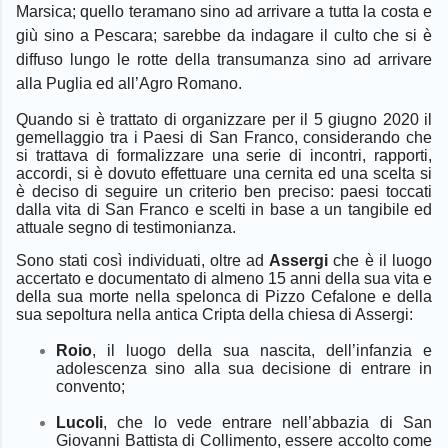
Marsica; quello teramano sino ad arrivare a tutta la costa e
giù sino a Pescara; sarebbe da indagare il culto che si è
diffuso lungo le rotte della transumanza sino ad arrivare
alla Puglia ed all’Agro Romano.
Q
uando si è trattato di organizzare per il 5 giugno 2020 il
gemellaggio tra i Paesi di San Franco, considerando che
si trattava di formalizzare una serie di incontri, rapporti,
accordi, si è dovuto effettuare una cernita ed una scelta si
è deciso di seguire un criterio ben preciso: paesi toccati
dalla vita di San Franco e scelti in base a un tangibile ed
attuale segno di testimonianza.
Sono stati così individuati, oltre ad
Assergi
che è il luogo
accertato e documentato di almeno 15 anni della sua vita e
della sua morte nella spelonca di Pizzo Cefalone
e della
sua sepoltura nella antica Cripta della chiesa di Assergi
:
Roio
, il luogo della sua nascita, dell’infanzia e
adolescenza sino alla sua decisione di entrare in
convento;
Lucoli
, che lo vede entrare nell’abbazia di San
Giovanni Battista di Collimento, essere accolto come