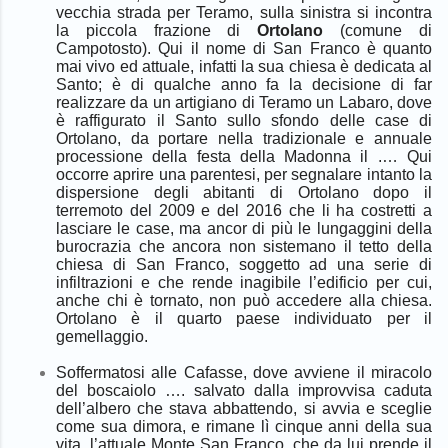
vecchia strada per Teramo, sulla sinistra si incontra
la piccola frazione di
Ortolano
(comune di
Campotosto). Qui il nome di San Franco è quanto
mai vivo ed attuale, infatti la sua chiesa è dedicata al
Santo; è di qualche anno fa la decisione di far
realizzare da un artigiano di Teramo un Labaro, dove
è raffigurato
il Santo
sullo sfondo delle case di
Ortolano,
da portare nella tradizionale e annuale
processione della festa della Madonna il .… Qui
occorre aprire una parentesi, per segnalare intanto la
dispersione degli abitanti di Ortolano dopo il
terremoto del 2009 e del 2016 che li ha costretti a
lasciare le case, ma ancor di più le lungaggini della
burocrazia che ancora non sistemano il tetto della
chiesa di San Franco, soggetto ad una serie di
infiltrazioni e che rende inagibile l’edificio per cui,
anche chi è tornato, non può accedere alla chiesa.
Ortolano è il quarto paese individuato per il
gemellaggio.
Soffermatosi alle Cafasse, dove avviene il miracolo
del boscaiolo …. salvato dalla improvvisa caduta
dell’albero che stava abbattendo, si avvia e sceglie
come sua dimora, e rimane lì cinque anni della sua
vita, l’attuale Monte San Franco, che da lui prende il