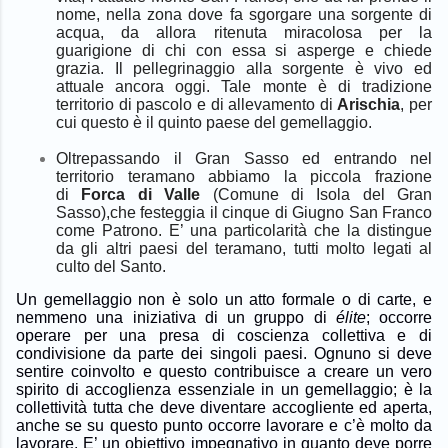
nome, nella zona dove fa sgorgare una sorgente di
acqua, da allora ritenuta miracolosa per la
guarigione di chi con essa si asperge e chiede
grazia.
Il pellegrinaggio alla sorgente è vivo ed
attuale ancora oggi. Tale monte è di tradizione
territorio di pascolo e di allevamento di
Arischia
, per
cui questo è il
quinto
paese
del
gemellaggio
.
O
ltrepassando il Gran Sasso ed entrando nel
territorio teramano abbiamo la piccola frazione
di
Forca di Valle
(Comune di Isola del Gran
Sasso),che festeggia il cinque di Giugno San Franco
come Patrono. E’ una particolarità che la distingue
da gli altri paesi del teramano, tutti molto legati al
culto del Santo.
Un gemellaggio non è solo un atto formale o di carte, e
nemmeno una iniziativa di un gruppo di
élite
; occorre
operare per una presa di coscienza collettiva e di
condivisione da parte dei singoli paesi. Ognuno si deve
sentire coinvolto e questo contribuisce a creare un vero
spirito di accoglienza essenziale in un gemellaggio; è la
collettività tutta che deve diventare accogliente ed aperta,
anche se su questo punto occorre lavorare e c’è molto da
lavorare. E’ un obiettivo impegnativo in quanto deve porre