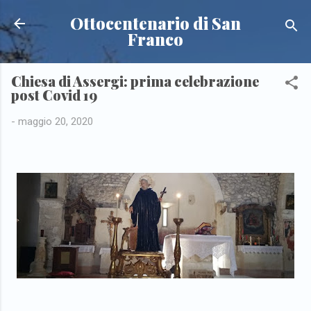
Passa ai contenuti principali
Ottocentenario di San
Franco
Chiesa di Assergi: prima celebrazione
post Covid 19
-
maggio 20, 2020