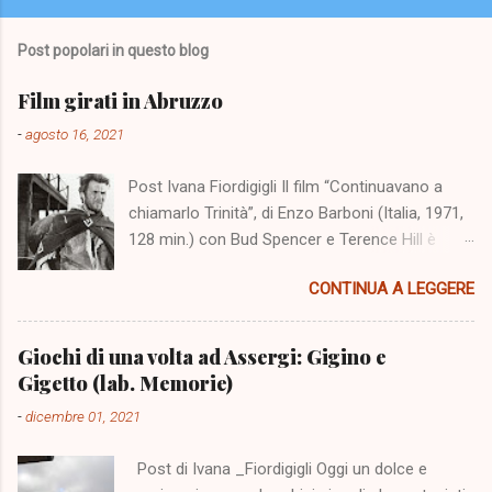
Post popolari in questo blog
Film girati in Abruzzo
-
agosto 16, 2021
Post Ivana Fiordigigli Il film “Continuavano a
chiamarlo Trinità”, di Enzo Barboni (Italia, 1971,
128 min.) con Bud Spencer e Terence Hill è
stato girato nello scenario dell'altopiano di
CONTINUA A LEGGERE
Campo Imperatore cinquanta anni fa. Il 5
agosto 2021 a Fonte Vetica un numeroso
pubblico è stato presente alla sua proiezione e
Giochi di una volta ad Assergi: Gigino e
all'incontro con Terence Hill. L'evento ci
Gigetto (lab. Memorie)
richiama alla mente una serie di film realizzati
-
dicembre 01, 2021
nello scenario dei monti abruzzesi, ma aiuta la
nostra memoria soprattutto una ricerca
Post di Ivana _Fiordigigli Oggi un dolce e
realizzata da Marzia di "Civico zero" e