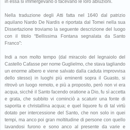
in essa si immergevano o facevano le loro abluzioni.
Nella traduzione degli Atti fatta nel 1640 dal patrizio
aquilano Nardo De Nardis e riportata dal Tomei nella sua
Dissertazione troviamo la seguente descrizione del luogo
con il titolo “Bellissima Fontana segnalata da Santo
Franco”:
Indi a non molto tempo (dal miracolo del legnaiolo del
Castello Cafasse per nome Guglielmo, che stava tagliando
un enorme albero e viene salvato dalla caduta improvvisa
dello stesso) in luoghi più eminenti sopra il Guasto, si
ritrovò un luogo remoto, e più a proposito, però non vi era
acqua, sicché il Santo facendo oratione a Dio, fu sì accetta
e grata, che subbito vi cominciò a scaturir una fonte di
saporita e christallina acqua; e quel liquore fu di tal virtù
dotato per intercessione del Santo, che non solo in quei
tempi, ma anco poi gran moltitudine di persone con quello
lavandosi furono e sono anco al presente da varie e