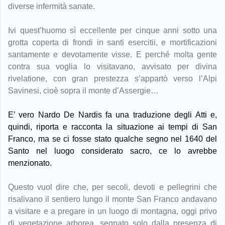
diverse infermità sanate.
Ivi quest’huomo sì eccellente per cinque anni sotto una
grotta coperta di frondi in santi esercitii, e mortificazioni
santamente e devotamente visse. E perché molta gente
contra sua voglia lo visitavano, avvisato per divina
rivelatione, con gran prestezza s’appartò verso l’Alpi
Savinesi, cioè sopra il monte d’Assergie…
E’ vero Nardo De Nardis fa una traduzione degli Atti e,
quindi, riporta e racconta la situazione ai tempi di San
Franco, ma se ci fosse stato qualche segno nel 1640 del
Santo nel luogo considerato sacro, ce l
o avrebbe
menzionato.
Questo vuol dire che, per secoli, devoti e pellegrini che
risalivano il sentiero lungo il monte San Franco andavano
a visitare e a pregare in un luogo di montagna, oggi privo
di vegetazione arborea, segnato solo dalla presenza di