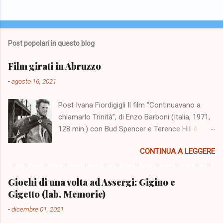
Post popolari in questo blog
Film girati in Abruzzo
-
agosto 16, 2021
Post Ivana Fiordigigli Il film “Continuavano a
chiamarlo Trinità”, di Enzo Barboni (Italia, 1971,
128 min.) con Bud Spencer e Terence Hill è
stato girato nello scenario dell'altopiano di
CONTINUA A LEGGERE
Campo Imperatore cinquanta anni fa. Il 5
agosto 2021 a Fonte Vetica un numeroso
pubblico è stato presente alla sua proiezione e
Giochi di una volta ad Assergi: Gigino e
all'incontro con Terence Hill. L'evento ci
Gigetto (lab. Memorie)
richiama alla mente una serie di film realizzati
-
dicembre 01, 2021
nello scenario dei monti abruzzesi, ma aiuta la